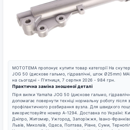
MOTOTEMA пропонує купити товар категорії На скутер
JOG 50 (дискове гальмо, гідравлічні, шток Ø25mm) M
на сьогодні - П’ятниця, 7 серпня 2026 - 984 грн.
Практична заміна зношеної деталі
Піря вилки Yamaha JOG 50 (дискове гальмо, гідравлі
допомагає повернути техніці нормальну роботу після
профілактичного розбирання вузла. Для швидкого пошу
використовуйте номер A-1294.
Доставка по Україні: Ки
Дніпро, Житомир, Ужгород, Запоріжжя, Івано-Франків
Львів, Миколаїв, Одеса, Полтава, Рівне, Суми, Тернопіл