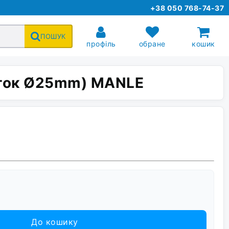
+38 050 768-74-37
ПОШУК
профіль
обране
кошик
 шток Ø25mm) MANLE
До кошику