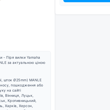
и - Піря вилки Yamaha
ANLE за актуальною ціною
чні, шток Ø25mm) MANLE
 зносу, пошкодження або
ку на сайті
їв, Вінниця, Луцьк,
ськ, Кропивницький,
ь, Харків, Херсон,