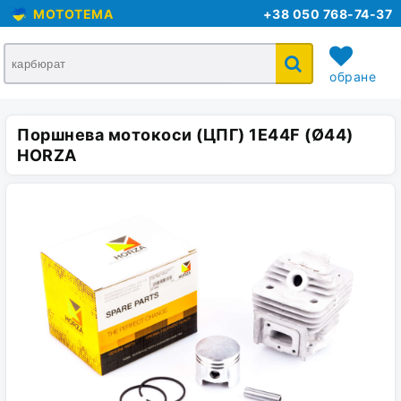
MOTOTEMA
+38 050 768-74-37
обране
Поршнева мотокоси (ЦПГ) 1E44F (Ø44)
кошик
HORZA