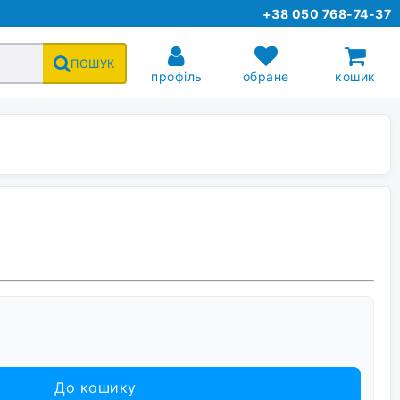
+38 050 768-74-37
ПОШУК
профіль
обране
кошик
До кошику