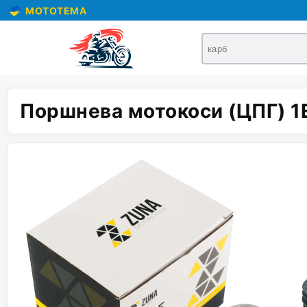
MOTOTEMA
Поршнева мотокоси (ЦПГ) 1