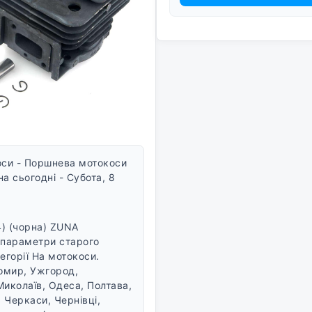
оси - Поршнева мотокоси
а сьогодні - Субота, 8
) (чорна) ZUNA
а параметри старого
егорії На мотокоси.
томир, Ужгород,
Миколаїв, Одеса, Полтава,
 Черкаси, Чернівці,