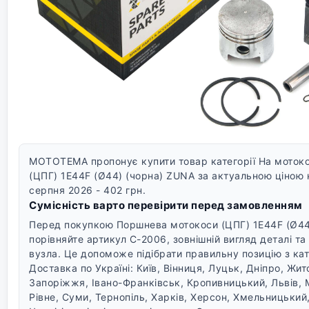
MOTOTEMA пропонує купити товар категорії На моток
(ЦПГ) 1E44F (Ø44) (чорна) ZUNA за актуальною ціною н
серпня 2026 - 402 грн.
Сумісність варто перевірити перед замовленням
Перед покупкою Поршнева мотокоси (ЦПГ) 1E44F (Ø44
порівняйте артикул C-2006, зовнішній вигляд деталі т
вузла. Це допоможе підібрати правильну позицію з кат
Доставка по Україні: Київ, Вінниця, Луцьк, Дніпро, Жи
Запоріжжя, Івано-Франківськ, Кропивницький, Львів, 
Рівне, Суми, Тернопіль, Харків, Херсон, Хмельницький,