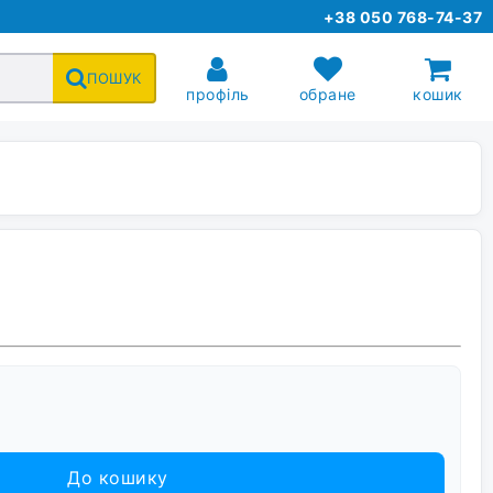
+38 050 768-74-37
ПОШУК
профіль
обране
кошик
До кошику