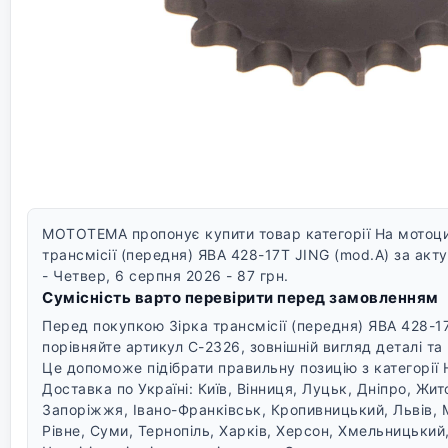
MOTOTEMA пропонує купити товар категорії На мотоцик
трансмісії (передня) ЯВА 428-17T JING (mod.A) за акт
- Четвер, 6 серпня 2026 - 87 грн.
Сумісність варто перевірити перед замовленням
Перед покупкою Зірка трансмісії (передня) ЯВА 428-1
порівняйте артикул C-2326, зовнішній вигляд деталі т
Це допоможе підібрати правильну позицію з категорії 
Доставка по Україні: Київ, Вінниця, Луцьк, Дніпро, Жи
Запоріжжя, Івано-Франківськ, Кропивницький, Львів, 
Рівне, Суми, Тернопіль, Харків, Херсон, Хмельницький,