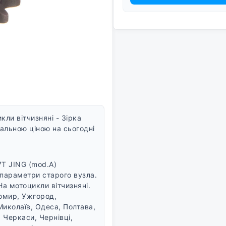
ли вітчизняні - Зірка
уальною ціною на сьогодні
7T JING (mod.A)
а параметри старого вузла.
На мотоцикли вітчизняні.
томир, Ужгород,
Миколаїв, Одеса, Полтава,
 Черкаси, Чернівці,