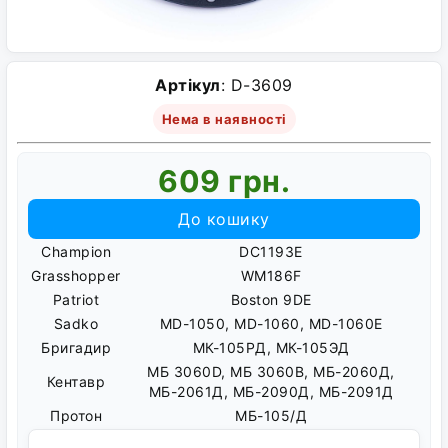
Артікул
: D-3609
Нема в наявності
609 грн.
До кошику
Champion
DC1193E
Grasshopper
WM186F
Patriot
Boston 9DE
Sadko
MD-1050, MD-1060, MD-1060E
Бригадир
МК-105РД, МК-105ЭД
МБ 3060D, МБ 3060B, МБ-2060Д,
Кентавр
МБ-2061Д, МБ-2090Д, МБ-2091Д
Протон
МБ-105/Д