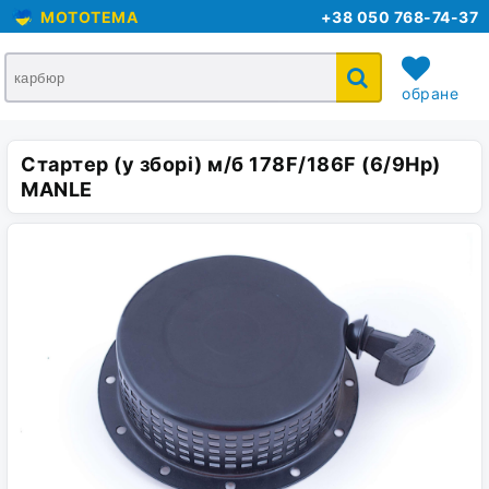
MOTOTEMA
+38 050 768-74-37
обране
Стартер (у зборі) м/б 178F/186F (6/9Hp)
кошик
MANLE