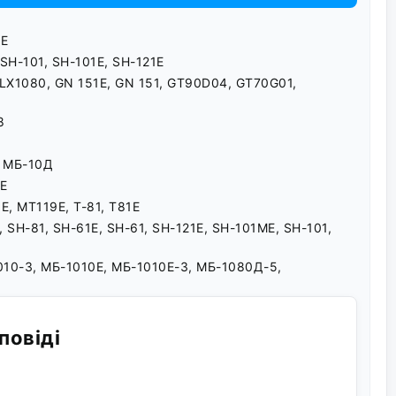
1E
 SH-101, SH-101E, SH-121E
 LX1080, GN 151E, GN 151, GT90D04, GT70G01,
8
 МБ-10Д
0E
Е, MT119E, T-81, T81E
, SH-81, SH-61E, SH-61, SH-121E, SH-101ME, SH-101,
010-3, МБ-1010Е, МБ-1010Е-3, МБ-1080Д-5,
повіді