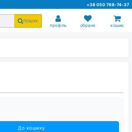
+38 050 768-74-37
ПОШУК
профіль
обране
кошик
До кошику