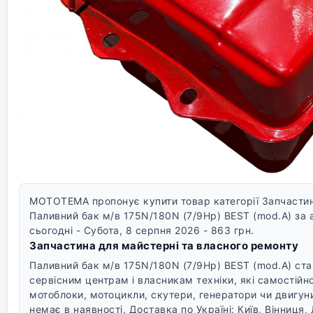
MOTOTEMA пропонує купити товар категорії Запчастин
Паливний бак м/в 175N/180N (7/9Hp) BEST (mod.A) за 
сьогодні - Субота, 8 серпня 2026 - 863 грн.
Запчастина для майстерні та власного ремонту
Паливний бак м/в 175N/180N (7/9Hp) BEST (mod.A) ста
сервісним центрам і власникам техніки, які самостійн
мотоблоки, мотоцикли, скутери, генератори чи двигун
немає в наявності.
Доставка по Україні: Київ, Вінниця