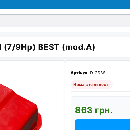
 (7/9Hp) BEST (mod.A)
Артікул
: D-3665
Нема в наявності
863 грн.