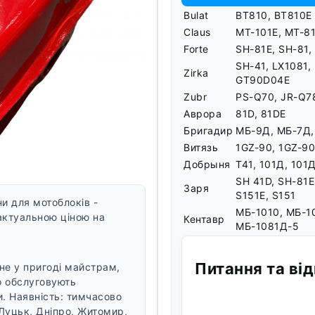
Bulat
BT810, BT810E
Claus
MT-101E, MT-8
Forte
SH-81E, SH-81,
SH-41, LX1081,
Zirka
GT90D04E
Zubr
PS-Q70, JR-Q7
Аврора
81D, 81DE
Бригадир
МБ-9Д, МБ-7Д,
Витязь
1GZ-90, 1GZ-9
Добрыня
T41, 101Д, 101Д
SH 41D, SH-81E
Заря
S151E, S151
и для мотоблоків -
МБ-1010, МБ-1
актуальною ціною на
Кентавр
МБ-1081Д-5
Питання та від
не у пригоді майстрам,
о обслуговують
и. Наявність: тимчасово
, Луцьк, Дніпро, Житомир,