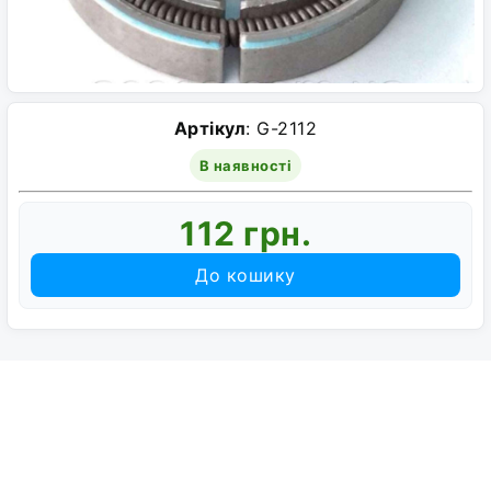
Артікул
: G-2112
В наявності
112 грн.
До кошику