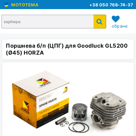
MOTOTEMA
+38 050 768-74-37
обране
Поршнева б/п (ЦПГ) для Goodluck GL5200
кошик
(Ø45) HORZA