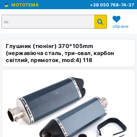
MOTOTEMA
+38 050 768-74-37
обране
Глушник (тюнінг) 370*105mm
кошик
(нержавіюча сталь, три-овал, карбон
світлий, прямоток, mod:4) 118