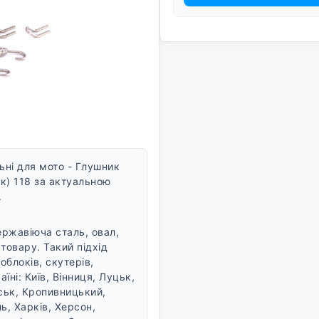
ьні для мото - Глушник
к) 118 за актуальною
.
ржавіюча сталь, овал,
 товару. Такий підхід
блоків, скутерів,
їні: Київ, Вінниця, Луцьк,
ськ, Кропивницький,
ь, Харків, Херсон,