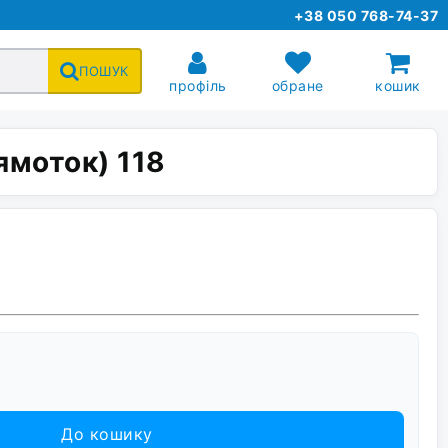
+38 050 768-74-37
ПОШУК
профіль
обране
кошик
ямоток) 118
До кошику