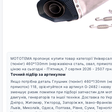
MOTOTEMA пропонує купити товар категорії Універсал
(тюнінг) 460*130mm (нержавіюча сталь, овал, прямото
ціною на сьогодні - П’ятниця, 7 серпня 2026 - 2507 грн
Точний підбір за артикулом
Якщо потрібна деталь Глушник (тюнінг) 460*130mm (не
прямоток) 118, орієнтуйтеся на артикул G-2482 і назву
зменшує ризик помилки при підборі запчастин для мото
двигунів, генераторів та іншої техніки.
Доставка по Укра
Дніпро, Житомир, Ужгород, Запоріжжя, Івано-Франків
Львів, Миколаїв, Одеса, Полтава, Рівне, Суми, Тернопіл