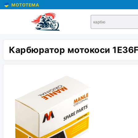
MOTOTEMA
Карбюратор мотокоси 1E36