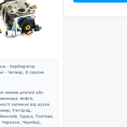
оси - Карбюратор
і - Четвер, 6 серпня
 заміни штатної або
 зменшує люфти,
ності залежно від вузла.
томир, Ужгород,
Миколаїв, Одеса, Полтава,
 Черкаси, Чернівці,