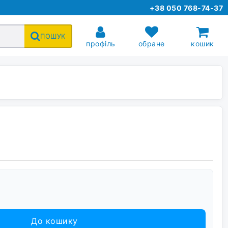
+38 050 768-74-37
ПОШУК
профіль
обране
кошик
До кошику