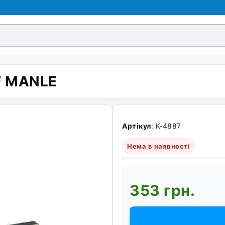
F MANLE
Артікул
: K-4887
Нема в наявності
353 грн.