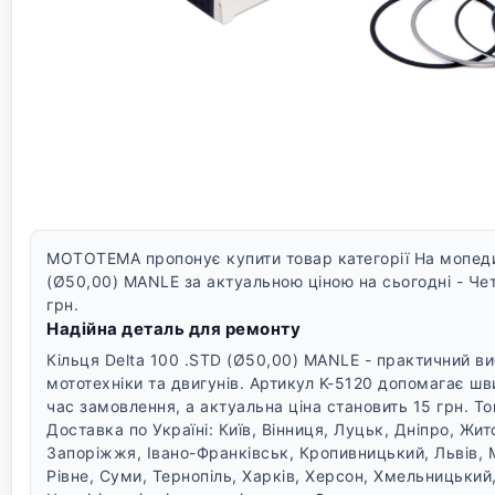
MOTOTEMA пропонує купити товар категорії На мопеди 
(Ø50,00) MANLE за актуальною ціною на сьогодні - Чет
грн.
Надійна деталь для ремонту
Кільця Delta 100 .STD (Ø50,00) MANLE - практичний в
мототехніки та двигунів. Артикул K-5120 допомагає шв
час замовлення, а актуальна ціна становить 15 грн. То
Доставка по Україні: Київ, Вінниця, Луцьк, Дніпро, Жи
Запоріжжя, Івано-Франківськ, Кропивницький, Львів, 
Рівне, Суми, Тернопіль, Харків, Херсон, Хмельницький,