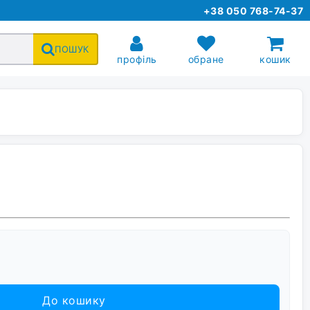
+38 050 768-74-37
ПОШУК
профіль
обране
кошик
До кошику