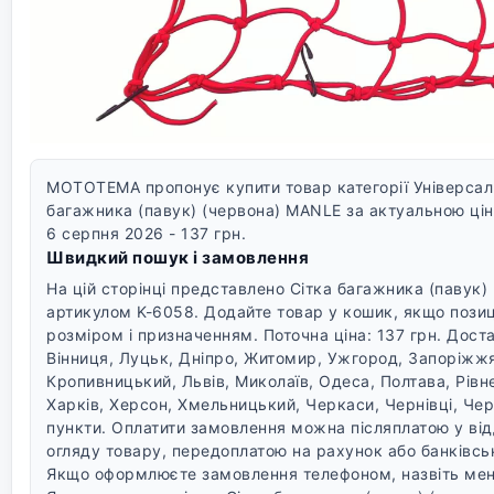
MOTOTEMA пропонує купити товар категорії Універсаль
багажника (павук) (червона) MANLE за актуальною цін
6 серпня 2026 - 137 грн.
Швидкий пошук і замовлення
На цій сторінці представлено Сітка багажника (павук)
артикулом K-6058. Додайте товар у кошик, якщо позиц
розміром і призначенням. Поточна ціна: 137 грн.
Доста
Вінниця, Луцьк, Дніпро, Житомир, Ужгород, Запоріжжя
Кропивницький, Львів, Миколаїв, Одеса, Полтава, Рівне
Харків, Херсон, Хмельницький, Черкаси, Чернівці, Черні
пункти.
Оплатити замовлення можна післяплатою у відд
огляду товару, передоплатою на рахунок або банківсь
Якщо оформлюєте замовлення телефоном, назвіть мен