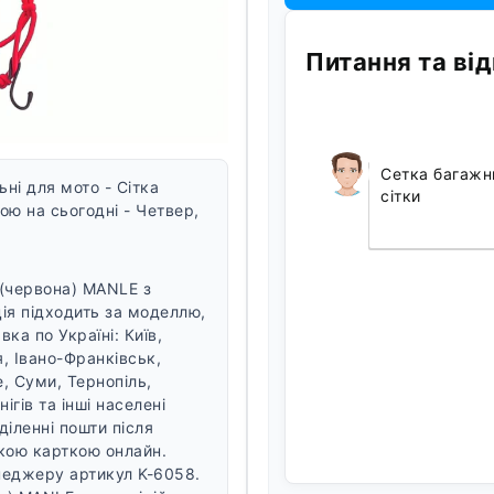
Питання та від
Сетка багажн
ні для мото - Сітка
сітки
ою на сьогодні - Четвер,
 (червона) MANLE з
ія підходить за моделлю,
вка по Україні: Київ,
, Івано-Франківськ,
, Суми, Тернопіль,
гів та інші населені
іленні пошти після
кою карткою онлайн.
еджеру артикул K-6058.