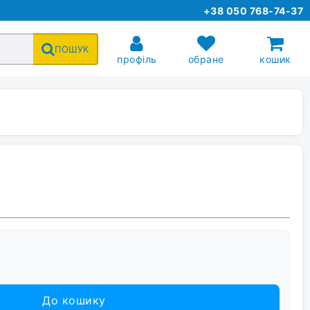
+38 050 768-74-37
ПОШУК
профіль
обране
кошик
До кошику