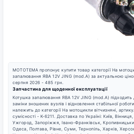
MOTOTEMA пропонує купити товар категорії На мотоцик
запалювання ЯВА 12V JING (mod.A) за актуальною ціною
серпня 2026 - 485 грн.
Запчастина для щоденної експлуатації
Котушка запалювання ЯВА 12V JING (mod.A) підходить 
заміни зношених вузлів і відновлення стабільної роботи
належить до категорії На мотоцикли вітчизняні, артику
сумісності - K-6211.
Доставка по Україні: Київ, Вінниця
Ужгород, Запоріжжя, Івано-Франківськ, Кропивницький
Одеса, Полтава, Рівне, Суми, Тернопіль, Харків, Херс