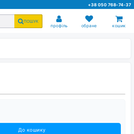
+38 050 768-74-37
ПОШУК
профіль
обране
кошик
До кошику