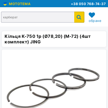
MOTOTEMA
+38 050 768-74-37
обране
Кільця К-750 1р (Ø78,20) (М-72) (4шт
кошик
комплект) JING