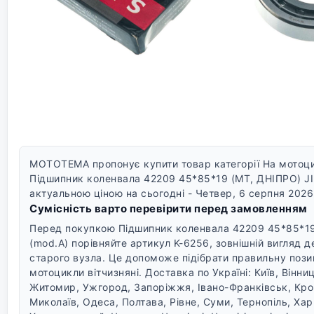
MOTOTEMA пропонує купити товар категорії На мотоцик
Підшипник коленвала 42209 45*85*19 (МТ, ДНІПРО) JI
актуальною ціною на сьогодні - Четвер, 6 серпня 2026 
Сумісність варто перевірити перед замовленням
Перед покупкою Підшипник коленвала 42209 45*85*19
(mod.A) порівняйте артикул K-6256, зовнішній вигляд д
старого вузла. Це допоможе підібрати правильну позиц
мотоцикли вітчизняні.
Доставка по Україні: Київ, Вінни
Житомир, Ужгород, Запоріжжя, Івано-Франківськ, Кро
Миколаїв, Одеса, Полтава, Рівне, Суми, Тернопіль, Хар