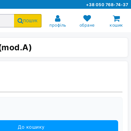
+38 050 768-74-37
ПОШУК
профіль
обране
кошик
(mod.A)
До кошику