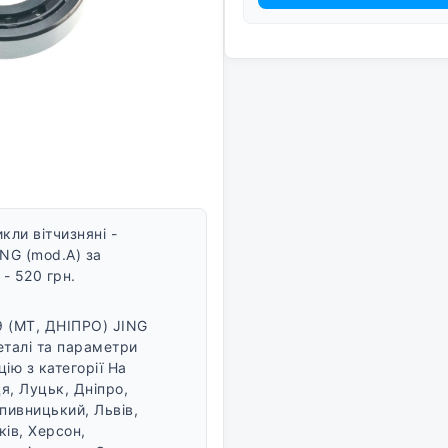
ли вітчизняні -
NG (mod.A) за
- 520 грн.
 (МТ, ДНІПРО) JING
еталі та параметри
ію з категорії На
ця, Луцьк, Дніпро,
пивницький, Львів,
ків, Херсон,