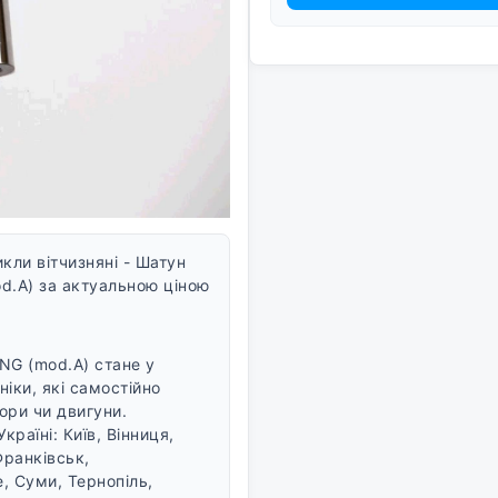
ли вітчизняні - Шатун
d.A) за актуальною ціною
NG (mod.A) стане у
іки, які самостійно
ори чи двигуни.
країні: Київ, Вінниця,
Франківськ,
, Суми, Тернопіль,