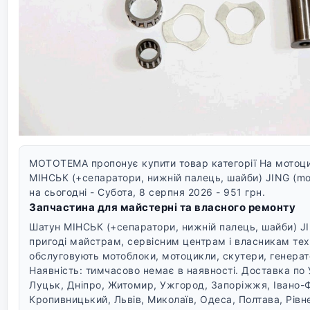
MOTOTEMA пропонує купити товар категорії На мотоцик
МІНСЬК (+сепаратори, нижній палець, шайби) JING (mo
на сьогодні - Субота, 8 серпня 2026 - 951 грн.
Запчастина для майстерні та власного ремонту
Шатун МІНСЬК (+сепаратори, нижній палець, шайби) JI
пригоді майстрам, сервісним центрам і власникам техн
обслуговують мотоблоки, мотоцикли, скутери, генерат
Наявність: тимчасово немає в наявності.
Доставка по У
Луцьк, Дніпро, Житомир, Ужгород, Запоріжжя, Івано-
Кропивницький, Львів, Миколаїв, Одеса, Полтава, Рівне