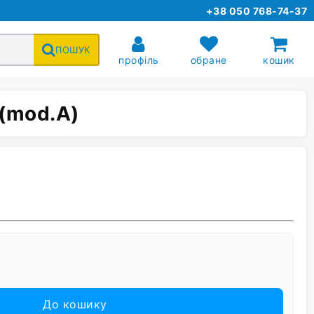
+38 050 768-74-37
ПОШУК
профіль
обране
кошик
 (mod.A)
До кошику