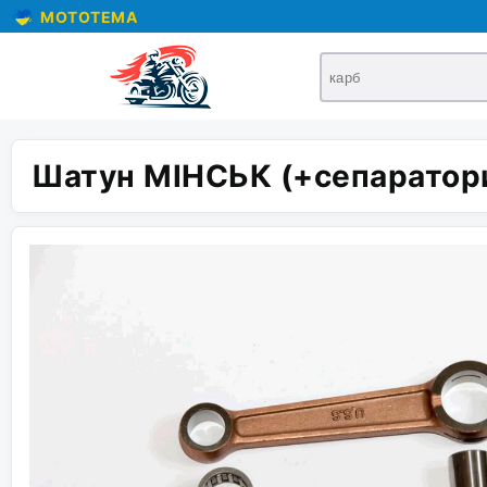
MOTOTEMA
Шатун МІНСЬК (+сепаратори,