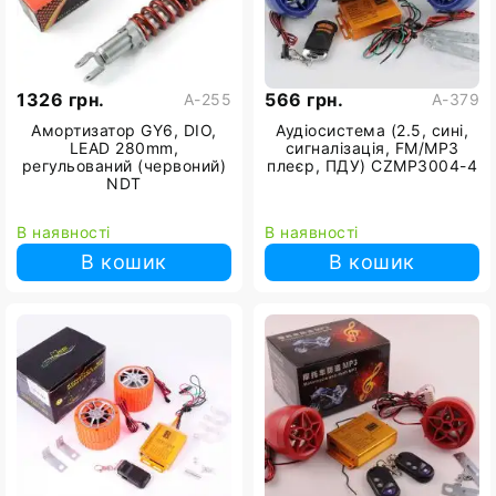
1326 грн.
566 грн.
A-255
A-379
Амортизатор GY6, DIO,
Аудіосистема (2.5, сині,
LEAD 280mm,
сигналізація, FM/МР3
регульований (червоний)
плеєр, ПДУ) CZMP3004-4
NDT
В наявності
В наявності
В кошик
В кошик