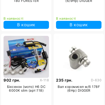
180 FORESTER
(6/9Hp) DIGGER
В наявності
В наявності
В кошик
В кошик
902 грн.
235 грн.
X-118
D-630
Біксенон (мото) H6 DC
Вал коромисел м/б 178F
6000K slim (арт:118)
(6Hp) DIGGER