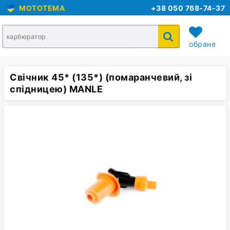
MOTOTEMA
+38 050 768-74-37
обране
Свічник 45* (135*) (помаранчевий, зі
кошик
спідницею) MANLE