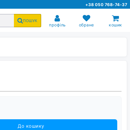
+38 050 768-74-37
ПОШУК
профіль
обране
кошик
До кошику