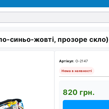
ло-синьо-жовті, прозоре скло)
Артікул
: O-2147
Нема в наявності
820 грн.