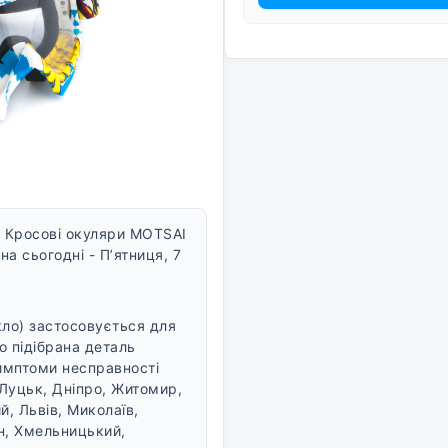
 Кросові окуляри MOTSAI
на сьогодні - П’ятниця, 7
кло) застосовується для
о підібрана деталь
симптоми несправності
, Луцьк, Дніпро, Житомир,
, Львів, Миколаїв,
он, Хмельницький,