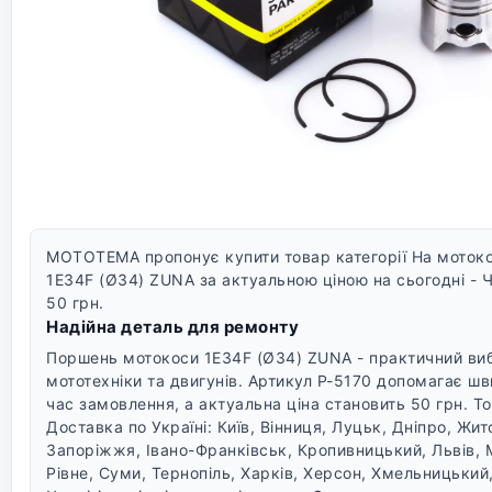
MOTOTEMA пропонує купити товар категорії На моток
1E34F (Ø34) ZUNA за актуальною ціною на сьогодні - Ч
50 грн.
Надійна деталь для ремонту
Поршень мотокоси 1E34F (Ø34) ZUNA - практичний виб
мототехніки та двигунів. Артикул P-5170 допомагає шв
час замовлення, а актуальна ціна становить 50 грн. То
Доставка по Україні: Київ, Вінниця, Луцьк, Дніпро, Жи
Запоріжжя, Івано-Франківськ, Кропивницький, Львів, 
Рівне, Суми, Тернопіль, Харків, Херсон, Хмельницький,