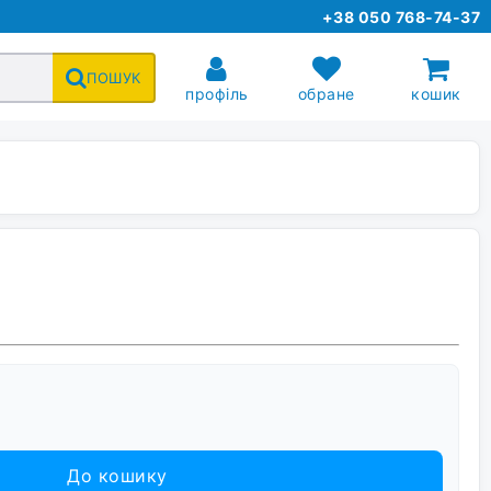
+38 050 768-74-37
ПОШУК
профіль
обране
кошик
До кошику