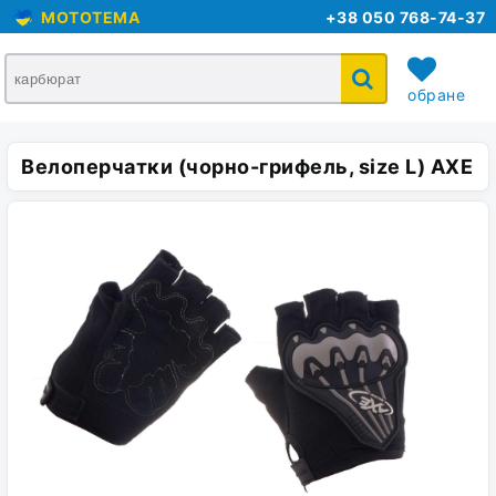
MOTOTEMA
+38 050 768-74-37
обране
Велоперчатки (чорно-грифель, size L) AXE
кошик