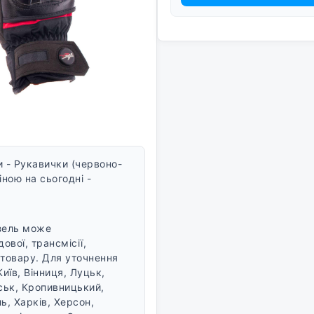
 - Рукавички (червоно-
іною на сьогодні -
нзель може
ової, трансмісії,
 товару. Для уточнення
Київ, Вінниця, Луцьк,
ськ, Кропивницький,
ь, Харків, Херсон,