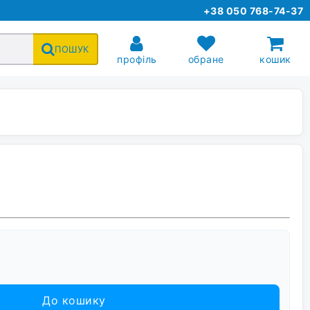
+38 050 768-74-37
ПОШУК
профіль
обране
кошик
До кошику