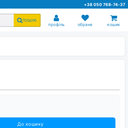
+38 050 768-74-37
ПОШУК
профіль
обране
кошик
До кошику