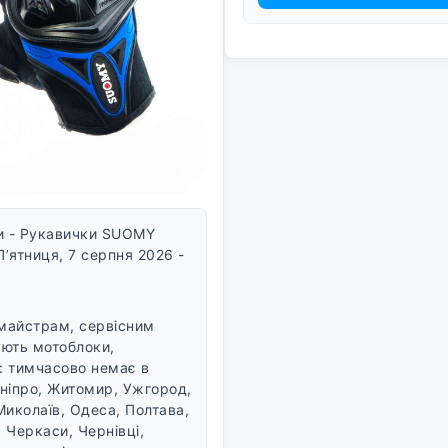
и - Рукавички SUOMY
П’ятниця, 7 серпня 2026 -
 майстрам, сервісним
ують мотоблоки,
ь: тимчасово немає в
 Дніпро, Житомир, Ужгород,
Миколаїв, Одеса, Полтава,
 Черкаси, Чернівці,