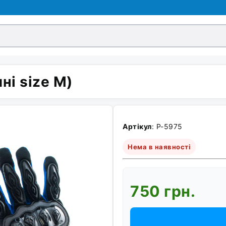
і size M)
Артікул
: P-5975
Нема в наявності
750 грн.