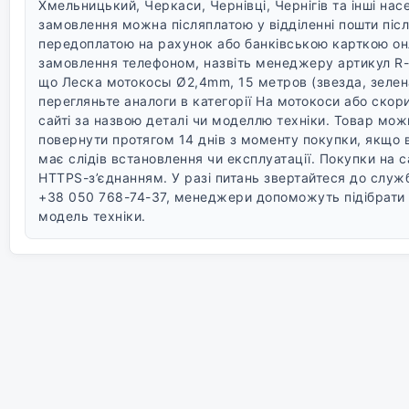
Хмельницький, Черкаси, Чернівці, Чернігів та інші насе
замовлення можна післяплатою у відділенні пошти післ
передоплатою на рахунок або банківською карткою он
замовлення телефоном, назвіть менеджеру артикул R-
що Леска мотокосы Ø2,4mm, 15 метров (звезда, зелена
перегляньте аналоги в категорії На мотокоси або ско
сайті за назвою деталі чи моделлю техніки.
Товар можн
повернути протягом 14 днів з моменту покупки, якщо 
має слідів встановлення чи експлуатації.
Покупки на с
HTTPS-з’єднанням. У разі питань звертайтеся до слу
+38 050 768-74-37, менеджери допоможуть підібрати 
модель техніки.