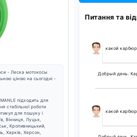
Питання та від
какой карбюр
оси - Леска мотокосы
Добрый день. Ка
ьною ціною на сьогодні -
 MANLE підходить для
ня стабільної роботи
какой карбюр
ртикул для пошуку і
їв, Вінниця, Луцьк,
ськ, Кропивницький,
ь, Харків, Херсон,
Добрый день. Ка