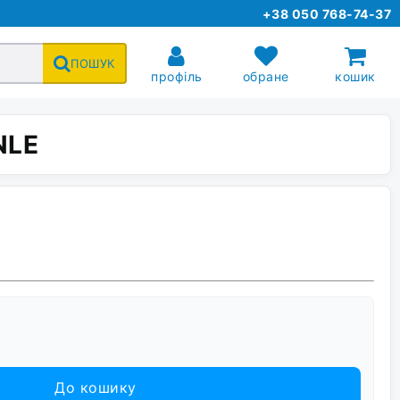
+38 050 768-74-37
ПОШУК
профіль
обране
кошик
NLE
До кошику