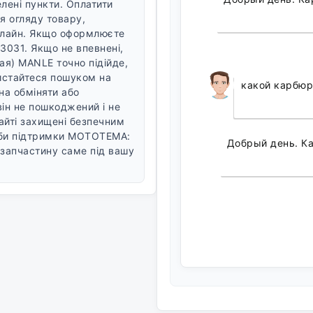
лені пункти.
Оплатити
я огляду товару,
лайн.
Якщо оформлюєте
3031. Якщо не впевнені,
я) MANLE точно підійде,
ристайтеся пошуком на
какой карбюр
а обміняти або
він не пошкоджений і не
айті захищені безпечним
жби підтримки MOTOTEMA:
Добрый день. Ка
запчастину саме під вашу