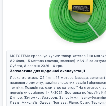
MOTOTEMA пропонує купити товар категорії На моток
Ø2,4mm, 15 метров (звезда, зеленая) MANLE за актуал
Субота, 8 серпня 2026 - 0 грн.
Запчастина для щоденної експлуатації
Леска мотокосы Ø2,4mm, 15 метров (звезда, зеленая)
планового ремонту, заміни зношених вузлів і відновлен
техніки. Позиція належить до категорії На мотокоси, а
перевірки сумісності - R-3031.
Доставка по Україні: Ки
Дніпро, Житомир, Ужгород, Запоріжжя, Івано-Франків
Львів, Миколаїв, Одеса, Полтава, Рівне, Суми, Тернопіл