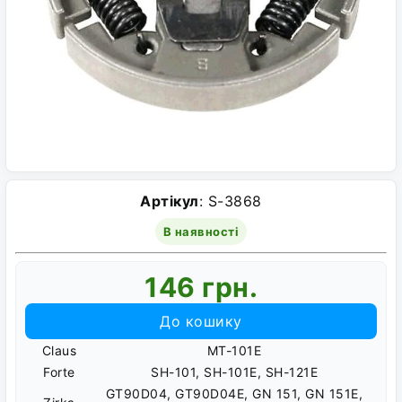
Артікул
: S-3868
В наявності
146 грн.
До кошику
Claus
MT-101E
Forte
SH-101, SH-101E, SH-121E
GT90D04, GT90D04E, GN 151, GN 151E,