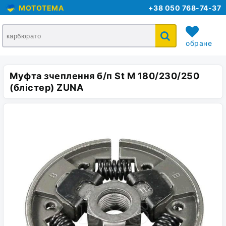
MOTOTEMA
+38 050 768-74-37
обране
Муфта зчеплення б/п St M 180/230/250
кошик
(блістер) ZUNA