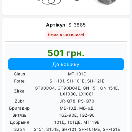
Артікул
: S-3885
Нема в наявності
501 грн.
До кошику
Claus
MT-101E
Forte
SH-101, SH-101E, SH-121E
GT90D04, GT90D04E, GN 151, GN 151E,
Zirka
LX1080, LX1081
Zubr
JR-Q78, PS-Q70
Бригадир
МБ-10Д, МБ-9Д
Витязь
1GZ-90E, 1GZ-90
Добрыня
101Д, 101ДЕ, MT119E
Заря
S151, S151E, SH-101, SH-101ME, SH-121E