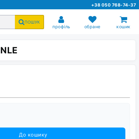
+38 050 768-74-37
ПОШУК
профіль
обране
кошик
ANLE
До кошику