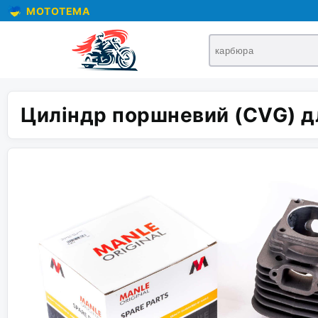
MOTOTEMA
Циліндр поршневий (CVG) д