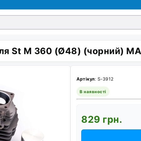
ля St M 360 (Ø48) (чорний) M
Артікул
: S-3912
В наявності
829 грн.