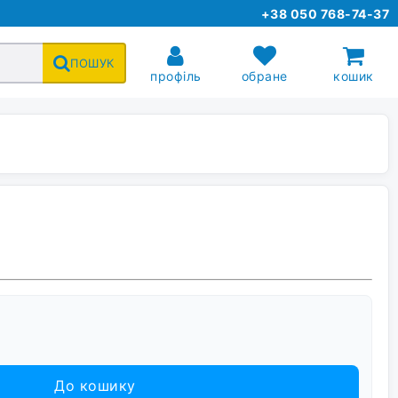
+38 050 768-74-37
ПОШУК
профіль
обране
кошик
До кошику