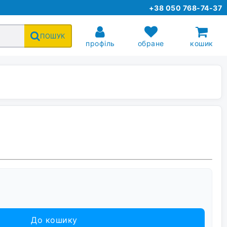
+38 050 768-74-37
ПОШУК
профіль
обране
кошик
До кошику