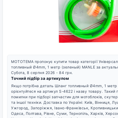
MOTOTEMA пропонує купити товар категорії Універсаль
топливный Ø4mm, 1 метр (зеленый) MANLE за актуальн
Субота, 8 серпня 2026 - 84 грн.
Точний підбір за артикулом
Якщо потрібна деталь Шланг топливный Ø4mm, 1 метр
орієнтуйтеся на артикул S-4622 і назву товару. Такий 
помилки при підборі запчастин для мотоблоків, скутері
та іншої техніки.
Доставка по Україні: Київ, Вінниця, Л
Ужгород, Запоріжжя, Івано-Франківськ, Кропивницький
Одеса, Полтава, Рівне, Суми, Тернопіль, Харків, Херс