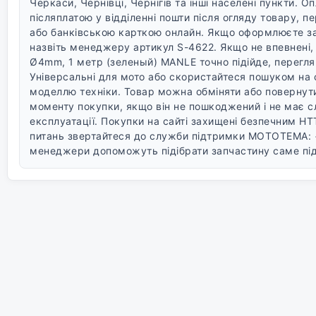
Черкаси, Чернівці, Чернігів та інші населені пункти.
Оп
післяплатою у відділенні пошти після огляду товару, 
або банківською карткою онлайн.
Якщо оформлюєте з
назвіть менеджеру артикул S-4622. Якщо не впевнені
Ø4mm, 1 метр (зеленый) MANLE точно підійде, переглян
Універсальні для мото або скористайтеся пошуком на с
моделлю техніки.
Товар можна обміняти або повернути
моменту покупки, якщо він не пошкоджений і не має с
експлуатації.
Покупки на сайті захищені безпечним HT
питань звертайтеся до служби підтримки MOTOTEMA: 
менеджери допоможуть підібрати запчастину саме під