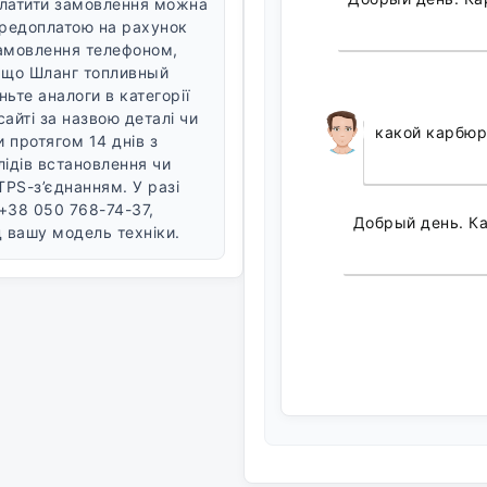
латити замовлення можна
передоплатою на рахунок
амовлення телефоном,
, що Шланг топливный
ьте аналоги в категорії
айті за назвою деталі чи
какой карбюр
 протягом 14 днів з
лідів встановлення чи
TPS-з’єднанням. У разі
+38 050 768-74-37,
Добрый день. Ка
 вашу модель техніки.