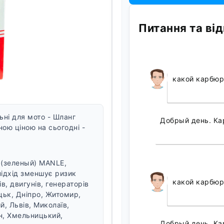
Питання та від
какой карбюр
ні для мото - Шланг
Добрый день. Ка
ою ціною на сьогодні -
 (зеленый) MANLE,
підхід зменшує ризик
какой карбюр
в, двигунів, генераторів
уцьк, Дніпро, Житомир,
, Львів, Миколаїв,
он, Хмельницький,
Добрый день. Ка