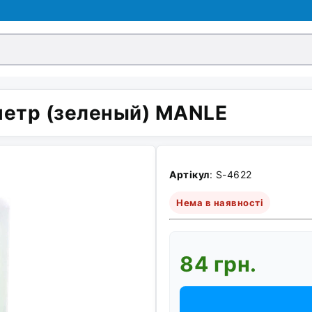
метр (зеленый) MANLE
Артікул
: S-4622
Нема в наявності
84 грн.