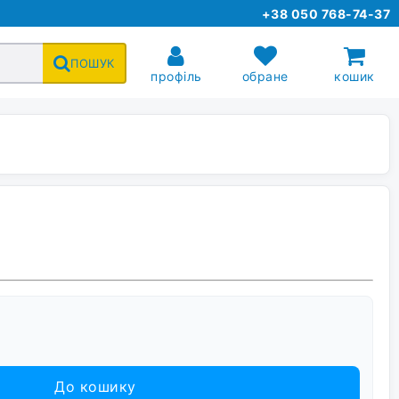
+38 050 768-74-37
ПОШУК
профіль
обране
кошик
До кошику