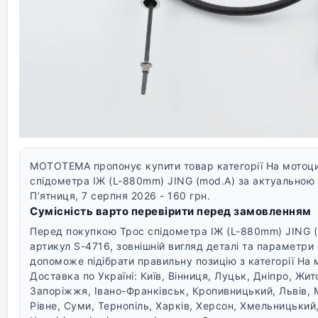
MOTOTEMA пропонує купити товар категорії На мотоцик
спідометра ІЖ (L-880mm) JING (mod.A) за актуальною ц
П’ятниця, 7 серпня 2026 - 160 грн.
Сумісність варто перевірити перед замовленням
Перед покупкою Трос спідометра ІЖ (L-880mm) JING (
артикул S-4716, зовнішній вигляд деталі та параметри
допоможе підібрати правильну позицію з категорії На 
Доставка по Україні: Київ, Вінниця, Луцьк, Дніпро, Жи
Запоріжжя, Івано-Франківськ, Кропивницький, Львів, 
Рівне, Суми, Тернопіль, Харків, Херсон, Хмельницький,