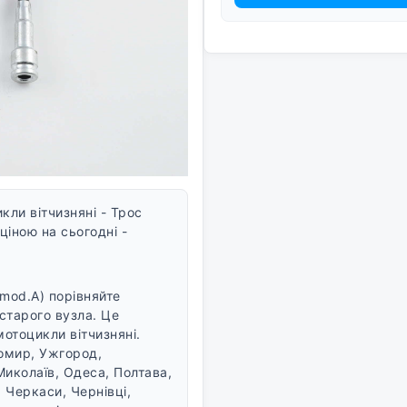
ли вітчизняні - Трос
іною на сьогодні -
mod.A) порівняйте
 старого вузла. Це
мотоцикли вітчизняні.
томир, Ужгород,
Миколаїв, Одеса, Полтава,
 Черкаси, Чернівці,