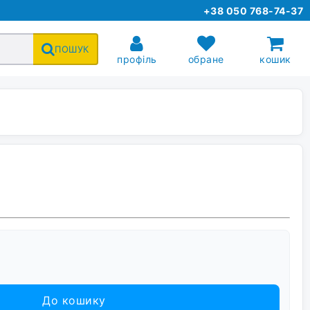
+38 050 768-74-37
ПОШУК
профіль
обране
кошик
До кошику