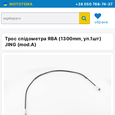
MOTOTEMA
+38 050 768-74-37
обране
Трос спідометра ЯВА (1300mm, уп.1шт)
кошик
JING (mod.A)